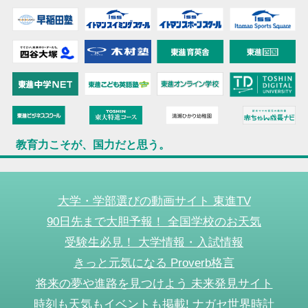
教育力こそが、国力だと思う。
大学・学部選びの動画サイト 東進TV
90日先まで大胆予報！ 全国学校のお天気
受験生必見！ 大学情報・入試情報
きっと元気になる Proverb格言
将来の夢や進路を見つけよう 未来発見サイト
時刻も天気もイベントも掲載! ナガセ世界時計