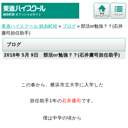
東進
錦糸町校
オフィシャルサイト
メニュー
ホームページ
東進ハイスクール 錦糸町校
»
ブログ
»
部活or勉強？？(石井
庸司担任助手)
ブログ
2018年 5月 9日 部活or勉強？？(石井庸司担任助手)
この春から、横浜市立大学に入学した
担任助手1年の
石井庸司
です。
僕は中学の頃から