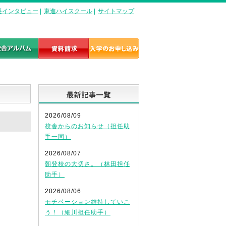
長インタビュー
|
東進ハイスクール
|
サイトマップ
最新記事一覧
2026/08/09
校舎からのお知らせ（担任助
手一同）
2026/08/07
朝登校の大切さ。（林田担任
助手）
2026/08/06
モチベーション維持していこ
う！（細川担任助手）