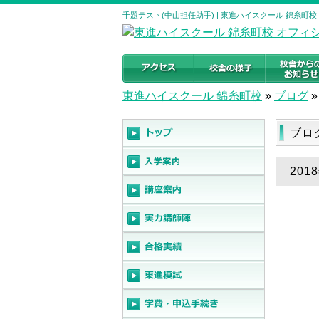
千題テスト(中山担任助手) | 東進ハイスクール 錦糸町
東進ハイスクール 錦糸町校
»
ブログ
»
ブロ
201