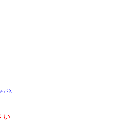
チが入
さい