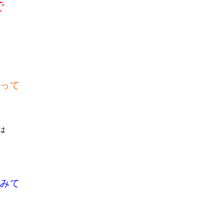
で
って
は
みて