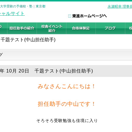
校 大学受験の予備校・塾｜東京都
永瀬昭幸 理事
千題テスト(中山担任助手)
グ
8年 10月 20日 千題テスト(中山担任助手)
みなさんこんにちは！
担任助手の中山です！
そろそろ受験勉強も佳境に入り