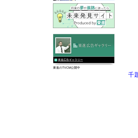
東進広告ギャラリー
東進のTVCM公開中
千