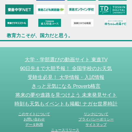
教育力こそが、国力だと思う。
大学・学部選びの動画サイト 東進TV
90日先まで大胆予報！ 全国学校のお天気
受験生必見！ 大学情報・入試情報
きっと元気になる Proverb格言
将来の夢や進路を見つけよう 未来発見サイト
時刻も天気もイベントも掲載! ナガセ世界時計
このサイトについて
リンクについて
お問い合わせ
プライバシーポリシー
データ利用
サイトマップ
ニュースリリース