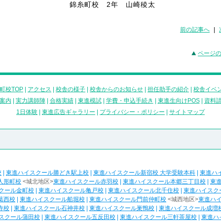
錦糸町校 2年 山崎稜太
前の記事へ
|
ページ
町校TOP
|
アクセス
|
校舎の様子
|
校舎からのお知らせ
|
担任助手の紹介
|
校舎イベ
案内
|
実力講師陣
|
合格実績
|
東進模試
|
学費・申込手続き
|
東進生向けPOS
|
資料
1日体験
|
東進広告ギャラリー
|
プライバシー・ポリシー
|
サイトマップ
校
|
東進ハイスクール勝どき駅上校
|
東進ハイスクール新宿校 大学受験本科
|
東進ハ
人形町校
<城北地区>
東進ハイスクール赤羽校
|
東進ハイスクール本郷三丁目校
|
東
クール金町校
|
東進ハイスクール亀戸校
|
東進ハイスクール北千住校
|
東進ハイスク
葛西校
|
東進ハイスクール船堀校
|
東進ハイスクール門前仲町校
<城西地区>
東進ハ
寺校
|
東進ハイスクール石神井校
|
東進ハイスクール巣鴨校
|
東進ハイスクール成増
スクール蒲田校
|
東進ハイスクール五反田校
|
東進ハイスクール三軒茶屋校
|
東進ハ