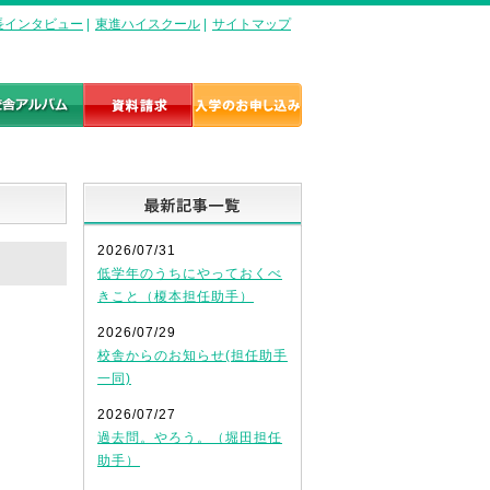
長インタビュー
|
東進ハイスクール
|
サイトマップ
最新記事一覧
2026/07/31
低学年のうちにやっておくべ
きこと（榎本担任助手）
2026/07/29
校舎からのお知らせ(担任助手
一同)
2026/07/27
過去問。やろう。（堀田担任
助手）