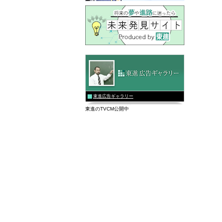
東進広告ギャラリー
東進のTVCM公開中