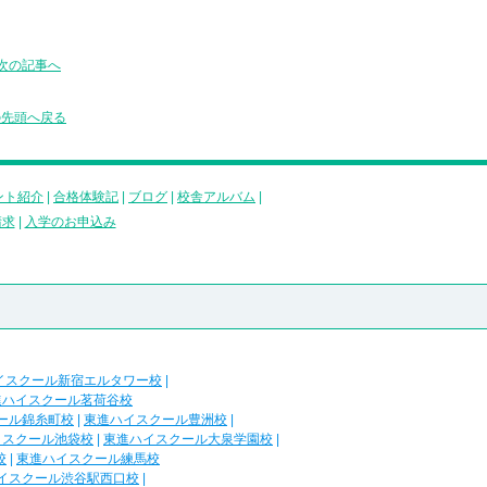
次の記事へ
の先頭へ戻る
ント紹介
|
合格体験記
|
ブログ
|
校舎アルバム
|
請求
|
入学のお申込み
イスクール新宿エルタワー校
|
進ハイスクール茗荷谷校
ール錦糸町校
|
東進ハイスクール豊洲校
|
イスクール池袋校
|
東進ハイスクール大泉学園校
|
校
|
東進ハイスクール練馬校
イスクール渋谷駅西口校
|