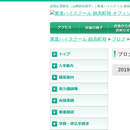
頑張れ受験生（山崎担任助手） | 東進ハイスクール 錦
東進ハイスクール 錦糸町校
»
ブログ
»
ブロ
20