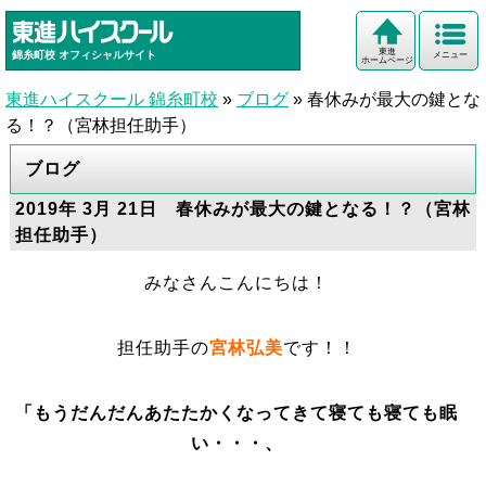
東進
錦糸町校
オフィシャルサイト
メニュー
ホームページ
東進ハイスクール 錦糸町校
»
ブログ
»
春休みが最大の鍵とな
る！？（宮林担任助手）
ブログ
2019年 3月 21日 春休みが最大の鍵となる！？（宮林
担任助手）
みなさんこんにちは！
担任助手の
宮林弘美
です！！
「もうだんだんあたたかくなってきて寝ても寝ても眠
い・・・、