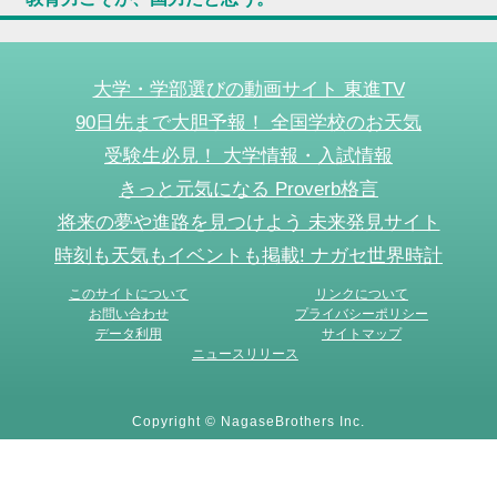
大学・学部選びの動画サイト 東進TV
90日先まで大胆予報！ 全国学校のお天気
受験生必見！ 大学情報・入試情報
きっと元気になる Proverb格言
将来の夢や進路を見つけよう 未来発見サイト
時刻も天気もイベントも掲載! ナガセ世界時計
このサイトについて
リンクについて
お問い合わせ
プライバシーポリシー
データ利用
サイトマップ
ニュースリリース
Copyright © NagaseBrothers Inc.