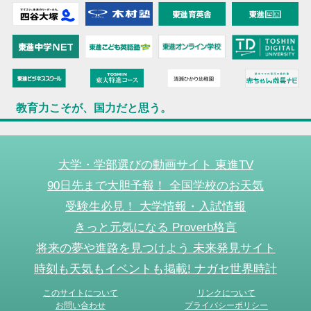
教育力こそが、国力だと思う。
大学・学部選びの動画サイト 東進TV
90日先まで大胆予報！ 全国学校のお天気
受験生必見！ 大学情報・入試情報
きっと元気になる Proverb格言
将来の夢や進路を見つけよう 未来発見サイト
時刻も天気もイベントも掲載! ナガセ世界時計
このサイトについて
リンクについて
お問い合わせ
プライバシーポリシー