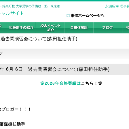
ール 錦糸町校 大学受験の予備校・塾｜東京都
永瀬昭幸 理事
過去問演習会について(森田担任助手)
グ
26年 6月 6日 過去問演習会について(森田担任助手)
🌸2026年合格実績は
こちら！🌸
のブロガー！！！
 藤森
担任助手