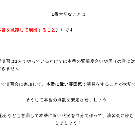
1番大切なことは
本番を意識して演出すること
〉〉
です！
問演習は1人でやっているだけでは本番の緊張度合いや周りの音に
付きません
こで演習会に参加して、
本番に近い雰囲気
で演習をすることが大切
そうして本番の点数を安定させましょう！
配分なども意識して本番に近い状況を自分で作って、演習会に臨む
しましょう！