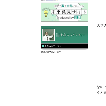
大学
東進広告ギャラリー
東進のTVCM公開中
なの
うと