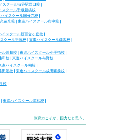
イスクール渋谷駅西口校
|
イスクール千歳船橋校
進ハイスクール国分寺校
|
久留米校
|
東進ハイスクール府中校
|
ハイスクール新百合ヶ丘校
|
スクール平塚校
|
東進ハイスクール藤沢校
|
ール川越校
|
東進ハイスクール小手指校
|
浦和校
|
東進ハイスクール与野校
東進ハイスクール柏校
|
津田沼校
|
東進ハイスクール成田駅前校
|
良校
|
|
東進ハイスクール浦和校
|
教育力こそが、国力だと思う。