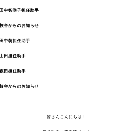
 田中智咲子
担任助手
 校舎からのお知らせ
田中萌
担任助手
 山田担
任助手
 森田担
任助手
舎からのお知らせ
皆さんこんにちは！