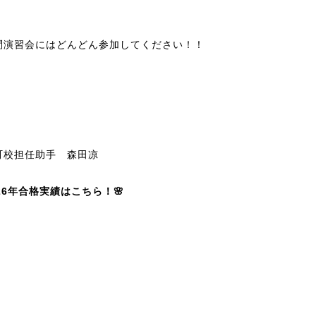
問演習会にはどんどん参加してください！！
町校担任助手 森田凉
026年合格実績はこちら！🌸