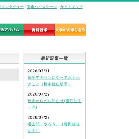
長インタビュー
|
東進ハイスクール
|
サイトマップ
最新記事一覧
2026/07/31
低学年のうちにやっておくべ
きこと（榎本担任助手）
2026/07/29
校舎からのお知らせ(担任助手
一同)
2026/07/27
過去問。やろう。（堀田担任
助手）