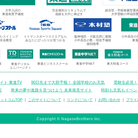
大学入試の
完全個別カリキュラムで
総合型・学校推薦型選
東進衛星予備校
成績を大巾に伸ばす
大学受験の早稲田
たスイミング
イトマンスポーツスクエアなら
阪神地区・大阪北摂に展開
小中高生の
水泳教室
あなたにぴったりが見つかる
小中高生の塾・現役予備校
東
個別指導
校
東進ビジネススクール
東進中学NET
東大特進コース
東進デジタル
ユニバーシティ
ト 東進TV
90日先まで大胆予報！ 全国学校のお天気
受験生必見！
言
将来の夢や進路を見つけよう 未来発見サイト
時刻も天気もイベン
ットコムTOP
｜
このサイトについて
｜
リンクについて
｜
お問い合わせ
｜
プライ
Copyright © NagaseBrothers Inc.