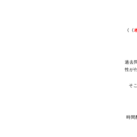
〈〈
過去
性が
そ
時間