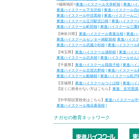
<城南地区>
東進ハイスクール大井町校
|
東進ハイ
東進ハイスクール下北沢校
|
東進ハイスクール自
東進ハイスクール中目黒校
|
東進ハイスクール二
東進ハイスクール立川駅北口校
|
東進ハイスクー
東進ハイスクール町田校
|
東進ハイスクール三鷹
【神奈川県】
東進ハイスクール青葉台校
|
東進ハ
東進ハイスクールセンター南駅前校
東進ハイス
東進ハイスクール武蔵小杉校
|
東進ハイスクール
【埼玉県】
東進ハイスクール浦和校
|
東進ハイス
東進ハイスクール志木校
|
東進ハイスクールせん
【千葉県】
東進ハイスクール我孫子校
|
東進ハイ
東進ハイスクール北習志野校
|
東進ハイスクール
東進ハイスクール船橋校
|
東進ハイスクール松戸
【茨城県】
東進ハイスクールつくば校
|
東進ハイ
【近くに校舎がない方はこちら】
東進 在宅受講
【中学部設置校舎はこちら】
東進ハイスクール中
東進ハイスクール海浜幕張校
|
ナガセの教育ネットワーク