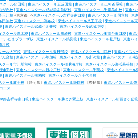
スクール蒲田校
|
東進ハイスクール五反田校
|
東進ハイスクール三軒茶屋校
|
東進ハ
由が丘校
|
東進ハイスクール成城学園前駅校
|
東進ハイスクール千歳烏山校
|
東進ハ
子玉川校
<東京都下>
東進ハイスクール吉祥寺南口校
|
東進ハイスクール国立校
|
東
ル田無校
東進ハイスクール調布校
|
東進ハイスクール八王子校
|
東進ハイスクール東
校
|
東進ハイスクール武蔵小金井校
|
東進ハイスクール武蔵境校
|
イスクール厚木校
|
東進ハイスクール川崎校
|
東進ハイスクール湘南台東口校
|
東進
クールたまプラーザ校
|
東進ハイスクール鶴見校
|
東進ハイスクール登戸校
|
東進ハイ
横浜校
|
クール大宮校
|
東進ハイスクール春日部校
|
東進ハイスクール川口校
|
東進ハイスク
げん台校
|
東進ハイスクール草加校
|
東進ハイスクール所沢校
|
東進ハイスクール南
スクール市川駅前校
|
東進ハイスクール稲毛海岸校
|
東進ハイスクール海浜幕張校
|
新浦安校
|
東進ハイスクール新松戸校
|
東進ハイスクール千葉校
|
東進ハイスクール
校
|
東進ハイスクール南柏校
|
東進ハイスクール八千代台校
スクール取手校
【静岡県】
東進ハイスクール静岡校
【奈良県】
東進ハイスクール奈
コース
学部吉祥寺南口校
|
東進ハイスクール勝どき駅上校
|
東進ハイスクール新百合ヶ丘校