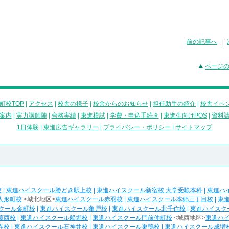
前の記事へ
|
ページ
町校TOP
|
アクセス
|
校舎の様子
|
校舎からのお知らせ
|
担任助手の紹介
|
校舎イベ
案内
|
実力講師陣
|
合格実績
|
東進模試
|
学費・申込手続き
|
東進生向けPOS
|
資料
1日体験
|
東進広告ギャラリー
|
プライバシー・ポリシー
|
サイトマップ
校
|
東進ハイスクール勝どき駅上校
|
東進ハイスクール新宿校 大学受験本科
|
東進ハ
人形町校
<城北地区>
東進ハイスクール赤羽校
|
東進ハイスクール本郷三丁目校
|
東
クール金町校
|
東進ハイスクール亀戸校
|
東進ハイスクール北千住校
|
東進ハイスク
葛西校
|
東進ハイスクール船堀校
|
東進ハイスクール門前仲町校
<城西地区>
東進ハ
寺校
|
東進ハイスクール石神井校
|
東進ハイスクール巣鴨校
|
東進ハイスクール成増