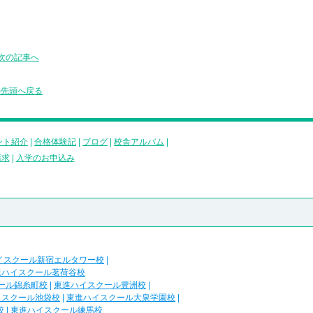
次の記事へ
の先頭へ戻る
ント紹介
|
合格体験記
|
ブログ
|
校舎アルバム
|
請求
|
入学のお申込み
イスクール新宿エルタワー校
|
進ハイスクール茗荷谷校
ール錦糸町校
|
東進ハイスクール豊洲校
|
イスクール池袋校
|
東進ハイスクール大泉学園校
|
校
|
東進ハイスクール練馬校