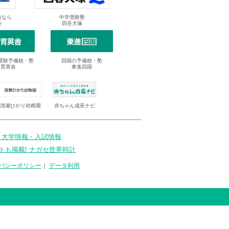
抜なら
中学受験塾
塾
四谷大塚
受験予備校・塾
四国の予備校・塾
進育英舎
東進四国
清瀬ひかり幼稚園
赤ちゃん成長ナビ
 大学情報・入試情報
トも掲載! ナガセ世界時計
バシーポリシー
｜
データ利用