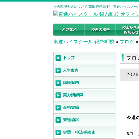
過去問演習会について(森田担任助手) | 東進ハイスク
東進ハイスクール 錦糸町校
»
ブログ
»
ブロ
20
今週
6/1