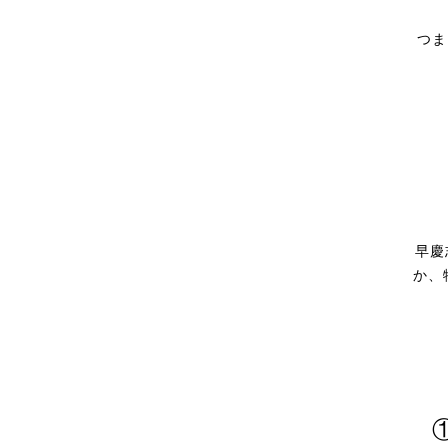
つま
早慶
か、