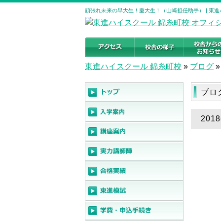
頑張れ未来の早大生！慶大生！（山崎担任助手） | 東
東進ハイスクール 錦糸町校
»
ブログ
»
ブロ
20