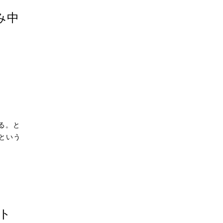
み中
る。と
という
ト