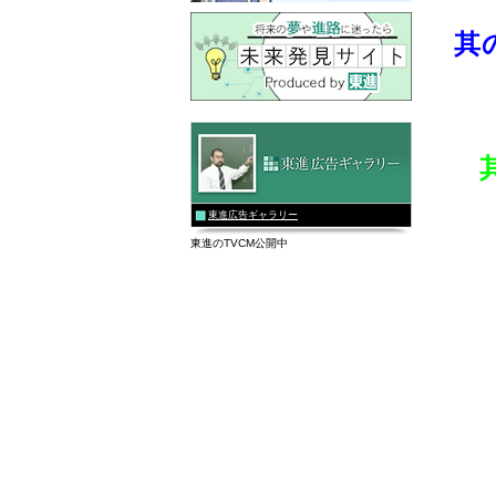
其
東進広告ギャラリー
東進のTVCM公開中