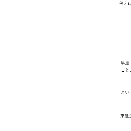
例え
早慶
こと
とい
東進