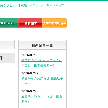
長インタビュー
|
東進ハイスクール
|
サイトマップ
最新記事一覧
2026/07/31
助手）
低学年のうちにやっておくべ
きこと（榎本担任助手）
2026/07/29
校舎からのお知らせ(担任助手
一同)
2026/07/27
過去問。やろう。（堀田担任
助手）