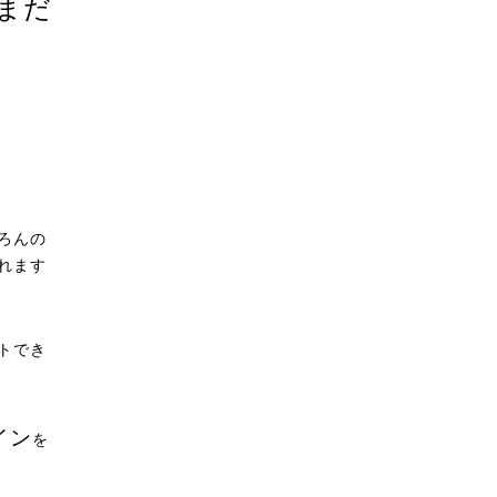
まだ
ろんの
れます
トでき
イン
を