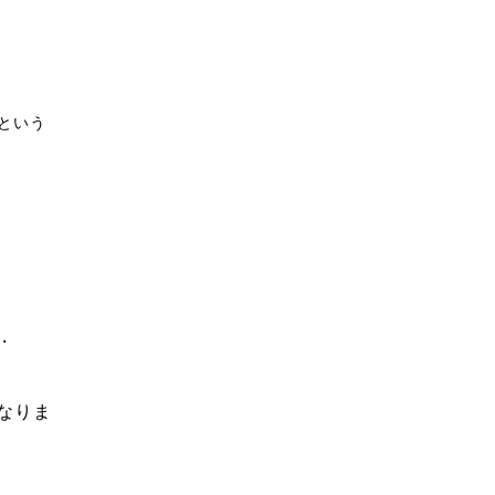
という
・
なりま