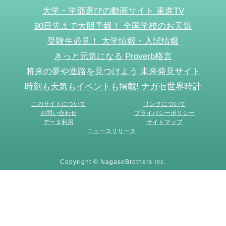
大学・学部選びの動画サイト 東進TV
90日先まで大胆予報！ 全国学校のお天気
受験生必見！ 大学情報・入試情報
きっと元気になる Proverb格言
将来の夢や進路を見つけよう 未来発見サイト
時刻も天気もイベントも掲載! ナガセ世界時計
このサイトについて
リンクについて
お問い合わせ
プライバシーポリシー
データ利用
サイトマップ
ニュースリリース
Copyright © NagaseBrothers Inc.