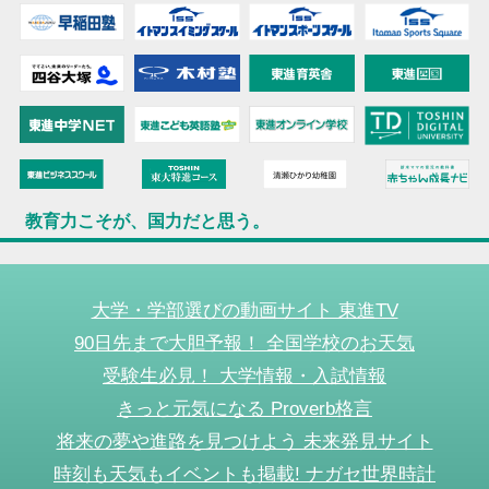
教育力こそが、国力だと思う。
大学・学部選びの動画サイト 東進TV
90日先まで大胆予報！ 全国学校のお天気
受験生必見！ 大学情報・入試情報
きっと元気になる Proverb格言
将来の夢や進路を見つけよう 未来発見サイト
時刻も天気もイベントも掲載! ナガセ世界時計