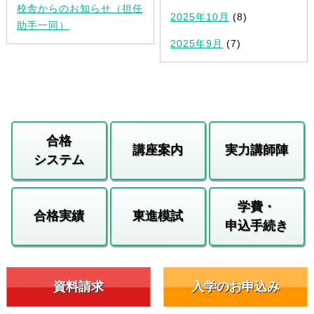
校舎からのお知らせ（担任
2025年10月
(8)
助手一同）
2025年9月
(7)
合格
講座案内
実力講師陣
システム
学費・
合格実績
東進模試
申込手続き
資料請求
入学のお申込み