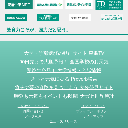
教育力こそが、国力だと思う。
大学・学部選びの動画サイト 東進TV
90日先まで大胆予報！ 全国学校のお天気
受験生必見！ 大学情報・入試情報
きっと元気になる Proverb格言
将来の夢や進路を見つけよう 未来発見サイト
時刻も天気もイベントも掲載! ナガセ世界時計
このサイトについて
リンクについて
お問い合わせ
プライバシーポリシー
データ利用
サイトマップ
ニュースリリース