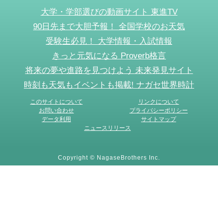
大学・学部選びの動画サイト 東進TV
90日先まで大胆予報！ 全国学校のお天気
受験生必見！ 大学情報・入試情報
きっと元気になる Proverb格言
将来の夢や進路を見つけよう 未来発見サイト
時刻も天気もイベントも掲載! ナガセ世界時計
このサイトについて
リンクについて
お問い合わせ
プライバシーポリシー
データ利用
サイトマップ
ニュースリリース
Copyright © NagaseBrothers Inc.