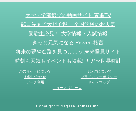
大学・学部選びの動画サイト 東進TV
90日先まで大胆予報！ 全国学校のお天気
受験生必見！ 大学情報・入試情報
きっと元気になる Proverb格言
将来の夢や進路を見つけよう 未来発見サイト
時刻も天気もイベントも掲載! ナガセ世界時計
このサイトについて
リンクについて
お問い合わせ
プライバシーポリシー
データ利用
サイトマップ
ニュースリリース
Copyright © NagaseBrothers Inc.