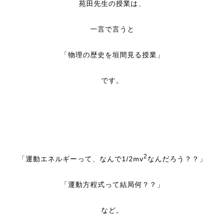
苑田先生の授業は、
一言で言うと
「物理の歴史を垣間見る授業」
です。
2
「運動エネルギーって、なんで1/2mv
なんだろう？？」
「運動方程式って結局何？？」
など。