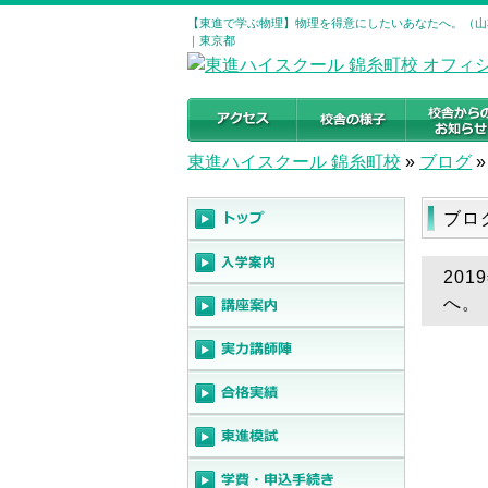
【東進で学ぶ物理】物理を得意にしたいあなたへ。（山本
｜東京都
東進ハイスクール 錦糸町校
»
ブログ
»
ブロ
20
へ。