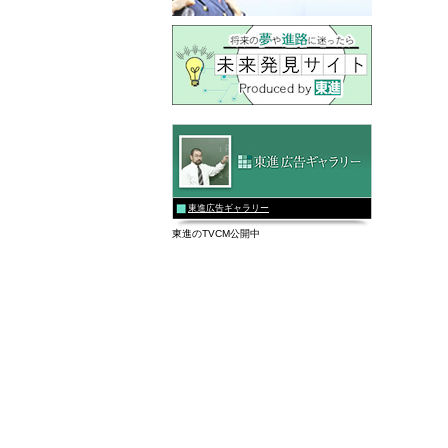
東進広告ギャラリー
東進のTVCM公開中