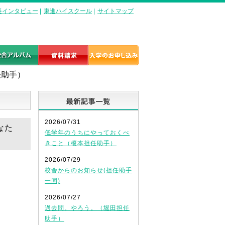
長インタビュー
|
東進ハイスクール
|
サイトマップ
任助手）
最新記事一覧
2026/07/31
なた
低学年のうちにやっておくべ
きこと（榎本担任助手）
2026/07/29
校舎からのお知らせ(担任助手
一同)
2026/07/27
過去問。やろう。（堀田担任
助手）