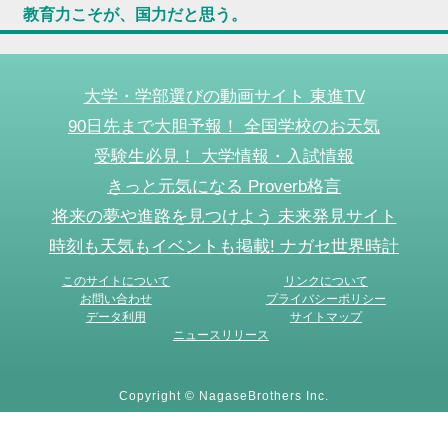
教育力こそが、国力だと思う。
大学・学部選びの動画サイト 東進TV
90日先まで大胆予報！ 全国学校のお天気
受験生必見！ 大学情報・入試情報
きっと元気になる Proverb格言
将来の夢や進路を見つけよう 未来発見サイト
時刻も天気もイベントも掲載! ナガセ世界時計
このサイトについて
リンクについて
お問い合わせ
プライバシーポリシー
データ利用
サイトマップ
ニュースリリース
Copyright © NagaseBrothers Inc.