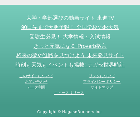
大学・学部選びの動画サイト 東進TV
90日先まで大胆予報！ 全国学校のお天気
受験生必見！ 大学情報・入試情報
きっと元気になる Proverb格言
将来の夢や進路を見つけよう 未来発見サイト
時刻も天気もイベントも掲載! ナガセ世界時計
このサイトについて
リンクについて
お問い合わせ
プライバシーポリシー
データ利用
サイトマップ
ニュースリリース
Copyright © NagaseBrothers Inc.