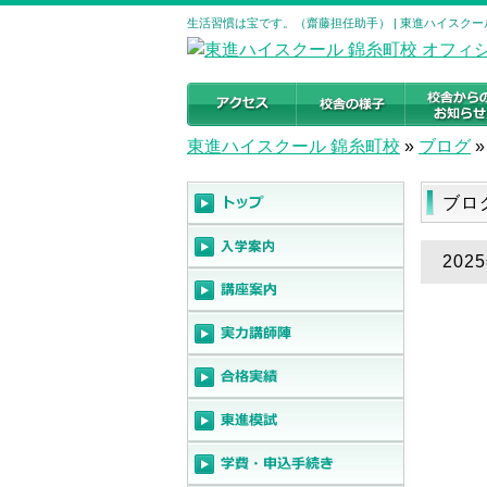
生活習慣は宝です。（齋藤担任助手） | 東進ハイスクー
東進ハイスクール 錦糸町校
»
ブログ
»
ブロ
20