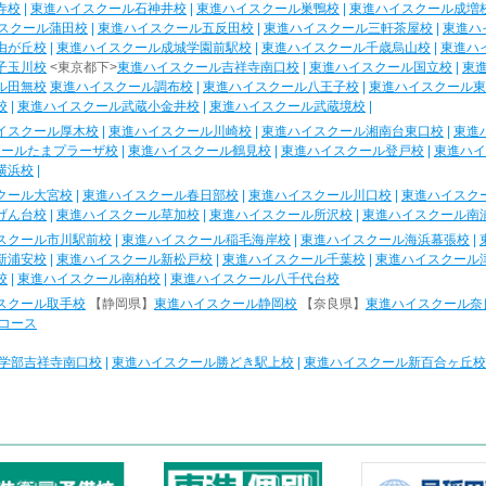
寺校
|
東進ハイスクール石神井校
|
東進ハイスクール巣鴨校
|
東進ハイスクール成増
スクール蒲田校
|
東進ハイスクール五反田校
|
東進ハイスクール三軒茶屋校
|
東進ハ
由が丘校
|
東進ハイスクール成城学園前駅校
|
東進ハイスクール千歳烏山校
|
東進ハ
子玉川校
<東京都下>
東進ハイスクール吉祥寺南口校
|
東進ハイスクール国立校
|
東
ル田無校
東進ハイスクール調布校
|
東進ハイスクール八王子校
|
東進ハイスクール東
校
|
東進ハイスクール武蔵小金井校
|
東進ハイスクール武蔵境校
|
イスクール厚木校
|
東進ハイスクール川崎校
|
東進ハイスクール湘南台東口校
|
東進
クールたまプラーザ校
|
東進ハイスクール鶴見校
|
東進ハイスクール登戸校
|
東進ハイ
横浜校
|
クール大宮校
|
東進ハイスクール春日部校
|
東進ハイスクール川口校
|
東進ハイスク
げん台校
|
東進ハイスクール草加校
|
東進ハイスクール所沢校
|
東進ハイスクール南
スクール市川駅前校
|
東進ハイスクール稲毛海岸校
|
東進ハイスクール海浜幕張校
|
新浦安校
|
東進ハイスクール新松戸校
|
東進ハイスクール千葉校
|
東進ハイスクール
校
|
東進ハイスクール南柏校
|
東進ハイスクール八千代台校
スクール取手校
【静岡県】
東進ハイスクール静岡校
【奈良県】
東進ハイスクール奈
コース
学部吉祥寺南口校
|
東進ハイスクール勝どき駅上校
|
東進ハイスクール新百合ヶ丘校