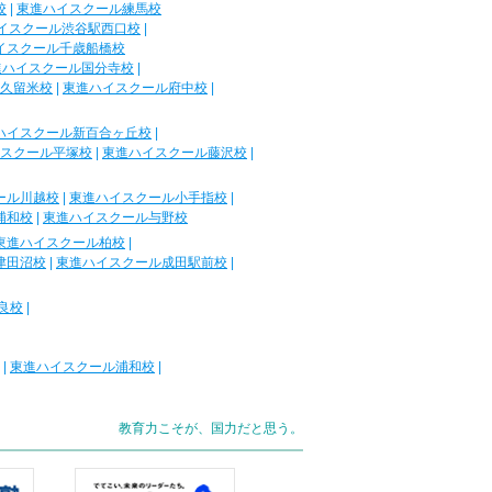
校
|
東進ハイスクール練馬校
イスクール渋谷駅西口校
|
イスクール千歳船橋校
進ハイスクール国分寺校
|
久留米校
|
東進ハイスクール府中校
|
ハイスクール新百合ヶ丘校
|
スクール平塚校
|
東進ハイスクール藤沢校
|
ール川越校
|
東進ハイスクール小手指校
|
浦和校
|
東進ハイスクール与野校
東進ハイスクール柏校
|
津田沼校
|
東進ハイスクール成田駅前校
|
良校
|
|
東進ハイスクール浦和校
|
教育力こそが、国力だと思う。