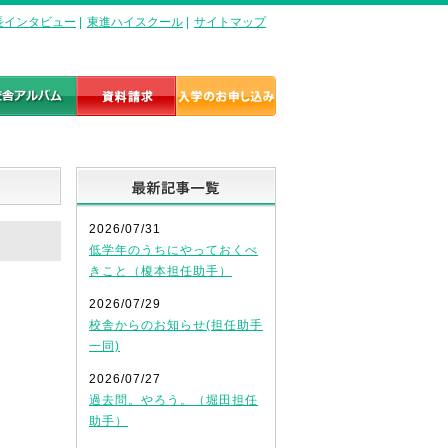
長インタビュー
|
東進ハイスクール
|
サイトマップ
最新記事一覧
2026/07/31
低学年のうちにやっておくべ
きこと（榎本担任助手）
2026/07/29
校舎からのお知らせ(担任助手
一同)
2026/07/27
過去問。やろう。（堀田担任
助手）