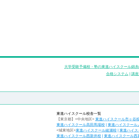
大学受験予備校・塾の東進ハイスクール錦糸
合格システム
|
講座
東進ハイスクール校舎一覧
【東京都】<中央地区>
東進ハイスクール市ヶ谷
東進ハイスクール高田馬場校
|
東進ハイスクール
<城東地区>
東進ハイスクール綾瀬校
|
東進ハイス
東進ハイスクール西新井校
|
東進ハイスクール西