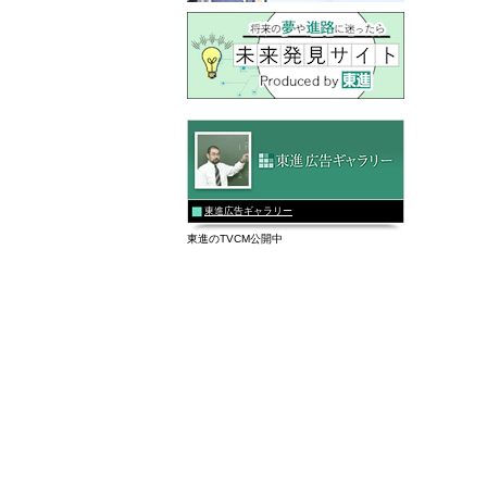
東進広告ギャラリー
東進のTVCM公開中