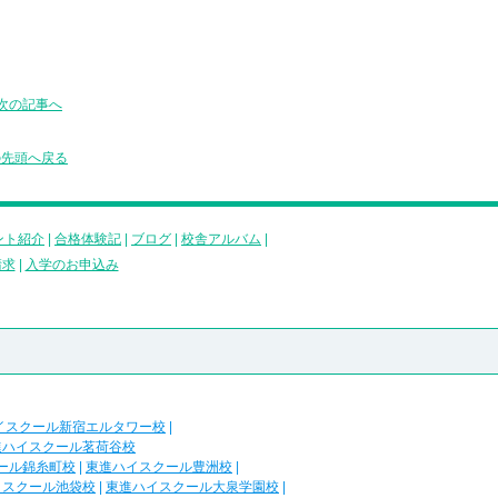
次の記事へ
の先頭へ戻る
ント紹介
|
合格体験記
|
ブログ
|
校舎アルバム
|
請求
|
入学のお申込み
イスクール新宿エルタワー校
|
進ハイスクール茗荷谷校
ール錦糸町校
|
東進ハイスクール豊洲校
|
イスクール池袋校
|
東進ハイスクール大泉学園校
|