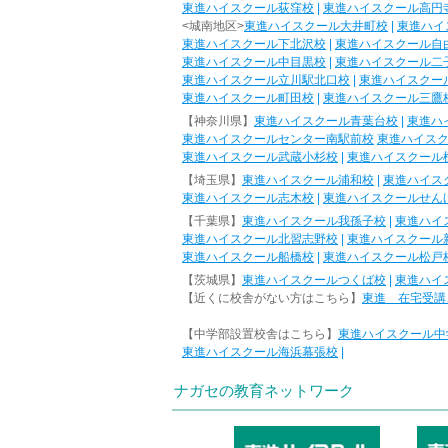
東進ハイスクール荻窪校
|
東進ハイスクール高円
<城南地区>
東進ハイスクール大井町校
|
東進ハイ
東進ハイスクール下北沢校
|
東進ハイスクール自
東進ハイスクール中目黒校
|
東進ハイスクール二
東進ハイスクール立川駅北口校
|
東進ハイスクー
東進ハイスクール町田校
|
東進ハイスクール三鷹
【神奈川県】
東進ハイスクール青葉台校
|
東進ハ
東進ハイスクールセンター南駅前校
東進ハイス
東進ハイスクール武蔵小杉校
|
東進ハイスクール
【埼玉県】
東進ハイスクール浦和校
|
東進ハイス
東進ハイスクール志木校
|
東進ハイスクールせん
【千葉県】
東進ハイスクール我孫子校
|
東進ハイ
東進ハイスクール北習志野校
|
東進ハイスクール
東進ハイスクール船橋校
|
東進ハイスクール松戸
【茨城県】
東進ハイスクールつくば校
|
東進ハイ
【近くに校舎がない方はこちら】
東進 在宅受講
【中学部設置校舎はこちら】
東進ハイスクール中
東進ハイスクール海浜幕張校
|
ナガセの教育ネットワーク