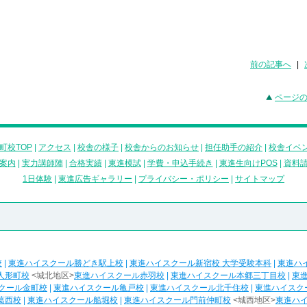
前の記事へ
|
ページ
町校TOP
|
アクセス
|
校舎の様子
|
校舎からのお知らせ
|
担任助手の紹介
|
校舎イベ
案内
|
実力講師陣
|
合格実績
|
東進模試
|
学費・申込手続き
|
東進生向けPOS
|
資料
1日体験
|
東進広告ギャラリー
|
プライバシー・ポリシー
|
サイトマップ
校
|
東進ハイスクール勝どき駅上校
|
東進ハイスクール新宿校 大学受験本科
|
東進ハ
人形町校
<城北地区>
東進ハイスクール赤羽校
|
東進ハイスクール本郷三丁目校
|
東
クール金町校
|
東進ハイスクール亀戸校
|
東進ハイスクール北千住校
|
東進ハイスク
葛西校
|
東進ハイスクール船堀校
|
東進ハイスクール門前仲町校
<城西地区>
東進ハ