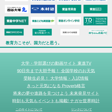
教育力こそが、国力だと思う。
大学・学部選びの動画サイト 東進TV
90日先まで大胆予報！ 全国学校のお天気
受験生必見！ 大学情報・入試情報
きっと元気になる Proverb格言
将来の夢や進路を見つけよう 未来発見サイト
時刻も天気もイベントも掲載! ナガセ世界時計
このサイトについて
リンクについて