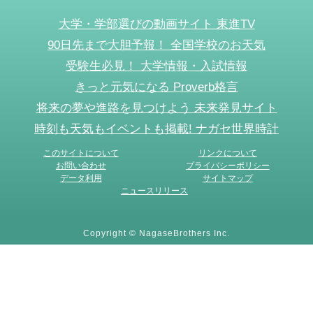
大学・学部選びの動画サイト 東進TV
90日先まで大胆予報！ 全国学校のお天気
受験生必見！ 大学情報・入試情報
きっと元気になる Proverb格言
将来の夢や進路を見つけよう 未来発見サイト
時刻も天気もイベントも掲載! ナガセ世界時計
このサイトについて
リンクについて
お問い合わせ
プライバシーポリシー
データ利用
サイトマップ
ニュースリリース
Copyright © NagaseBrothers Inc.