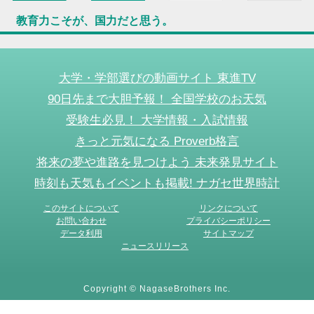
教育力こそが、国力だと思う。
大学・学部選びの動画サイト 東進TV
90日先まで大胆予報！ 全国学校のお天気
受験生必見！ 大学情報・入試情報
きっと元気になる Proverb格言
将来の夢や進路を見つけよう 未来発見サイト
時刻も天気もイベントも掲載! ナガセ世界時計
このサイトについて
リンクについて
お問い合わせ
プライバシーポリシー
データ利用
サイトマップ
ニュースリリース
Copyright © NagaseBrothers Inc.