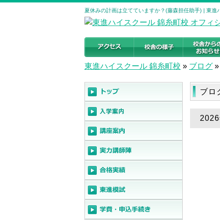
夏休みの計画は立てていますか？(藤森担任助手) | 東
東進ハイスクール 錦糸町校
»
ブログ
»
ブロ
20