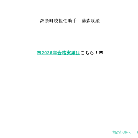
錦糸町校担任助手 藤森咲綾
🌸2026年合格実績は
こちら！🌸
前の記事へ
|