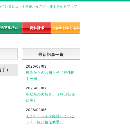
長インタビュー
|
東進ハイスクール
|
サイトマップ
最新記事一覧
2026/08/09
手)
校舎からのお知らせ（担任助
手一同）
2026/08/07
朝登校の大切さ。（林田担任
助手）
2026/08/06
モチベーション維持していこ
う！（細川担任助手）