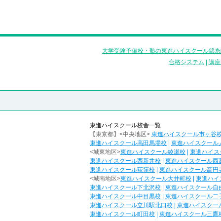
大学受験予備校・塾の東進ハイスクール錦糸
合格システム
|
講座
東進ハイスクール校舎一覧
【東京都】<中央地区>
東進ハイスクール市ヶ谷
東進ハイスクール高田馬場校
|
東進ハイスクール
<城東地区>
東進ハイスクール綾瀬校
|
東進ハイス
東進ハイスクール西新井校
|
東進ハイスクール西
東進ハイスクール荻窪校
|
東進ハイスクール高円
<城南地区>
東進ハイスクール大井町校
|
東進ハイ
東進ハイスクール下北沢校
|
東進ハイスクール自
東進ハイスクール中目黒校
|
東進ハイスクール二
東進ハイスクール立川駅北口校
|
東進ハイスクー
東進ハイスクール町田校
|
東進ハイスクール三鷹