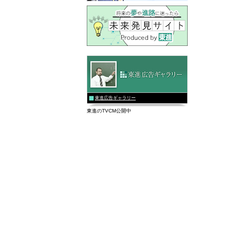
東進広告ギャラリー
東進のTVCM公開中