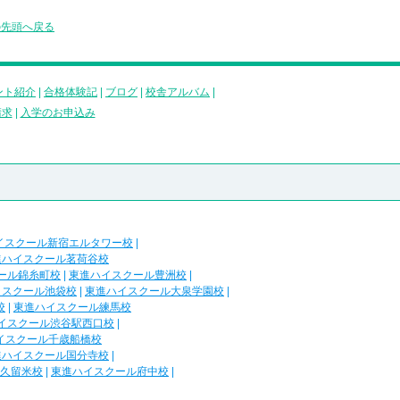
の先頭へ戻る
ント紹介
|
合格体験記
|
ブログ
|
校舎アルバム
|
請求
|
入学のお申込み
イスクール新宿エルタワー校
|
進ハイスクール茗荷谷校
ール錦糸町校
|
東進ハイスクール豊洲校
|
イスクール池袋校
|
東進ハイスクール大泉学園校
|
校
|
東進ハイスクール練馬校
イスクール渋谷駅西口校
|
イスクール千歳船橋校
進ハイスクール国分寺校
|
久留米校
|
東進ハイスクール府中校
|