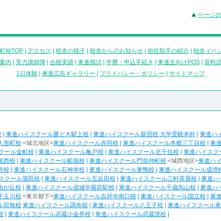
ページ
町校TOP
|
アクセス
|
校舎の様子
|
校舎からのお知らせ
|
担任助手の紹介
|
校舎イベ
案内
|
実力講師陣
|
合格実績
|
東進模試
|
学費・申込手続き
|
東進生向けPOS
|
資料
1日体験
|
東進広告ギャラリー
|
プライバシー・ポリシー
|
サイトマップ
校
|
東進ハイスクール勝どき駅上校
|
東進ハイスクール新宿校 大学受験本科
|
東進ハ
人形町校
<城北地区>
東進ハイスクール赤羽校
|
東進ハイスクール本郷三丁目校
|
東
クール金町校
|
東進ハイスクール亀戸校
|
東進ハイスクール北千住校
|
東進ハイスク
葛西校
|
東進ハイスクール船堀校
|
東進ハイスクール門前仲町校
<城西地区>
東進ハ
寺校
|
東進ハイスクール石神井校
|
東進ハイスクール巣鴨校
|
東進ハイスクール成増
スクール蒲田校
|
東進ハイスクール五反田校
|
東進ハイスクール三軒茶屋校
|
東進ハ
由が丘校
|
東進ハイスクール成城学園前駅校
|
東進ハイスクール千歳烏山校
|
東進ハ
子玉川校
<東京都下>
東進ハイスクール吉祥寺南口校
|
東進ハイスクール国立校
|
東
ル田無校
東進ハイスクール調布校
|
東進ハイスクール八王子校
|
東進ハイスクール東
校
|
東進ハイスクール武蔵小金井校
|
東進ハイスクール武蔵境校
|