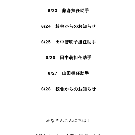
6/23 藤森
担任助手
6/24 校舎からのお知らせ
6/25
田中智咲子
担任助手
6/26 田中萌担
任助手
6/27 山田担
任助手
6/28
校舎からのお知らせ
みなさんこんにちは！