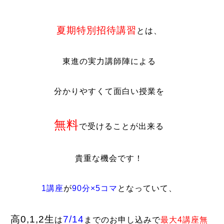
夏期特別招待講習
とは、
東進の実力講師陣による
分かりやすくて面白い授業を
無料
で受けることが出来る
貴重な機会です！
1講座
が
90分×5コマ
となっていて、
高0,1,2生
7/14
は
までのお申し込みで
最大4講座無