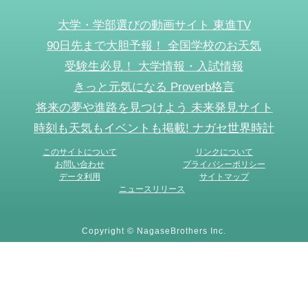
大学・学部選びの動画サイト 東進TV
90日先まで大胆予報！ 全国学校のお天気
受験生必見！ 大学情報・入試情報
きっと元気になる Proverb格言
将来の夢や進路を見つけよう 未来発見サイト
時刻も天気もイベントも掲載! ナガセ世界時計
このサイトについて
リンクについて
お問い合わせ
プライバシーポリシー
データ利用
サイトマップ
ニュースリリース
Copyright © NagaseBrothers Inc.