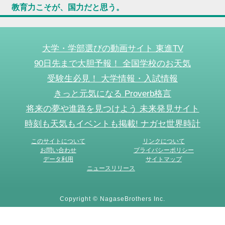
教育力こそが、国力だと思う。
大学・学部選びの動画サイト 東進TV
90日先まで大胆予報！ 全国学校のお天気
受験生必見！ 大学情報・入試情報
きっと元気になる Proverb格言
将来の夢や進路を見つけよう 未来発見サイト
時刻も天気もイベントも掲載! ナガセ世界時計
このサイトについて
リンクについて
お問い合わせ
プライバシーポリシー
データ利用
サイトマップ
ニュースリリース
Copyright © NagaseBrothers Inc.