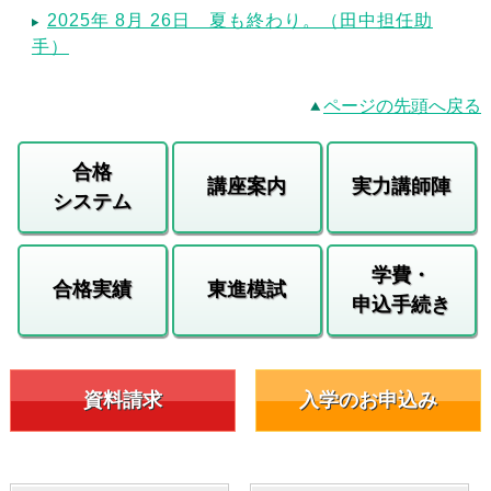
2025年 8月 26日 夏も終わり。（田中担任助
手）
ページの先頭へ戻る
合格
講座案内
実力講師陣
システム
学費・
合格実績
東進模試
申込手続き
資料請求
入学のお申込み