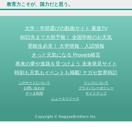
教育力こそが、国力だと思う。
大学・学部選びの動画サイト 東進TV
90日先まで大胆予報！ 全国学校のお天気
受験生必見！ 大学情報・入試情報
きっと元気になる Proverb格言
将来の夢や進路を見つけよう 未来発見サイト
時刻も天気もイベントも掲載! ナガセ世界時計
このサイトについて
リンクについて
お問い合わせ
プライバシーポリシー
データ利用
サイトマップ
ニュースリリース
Copyright © NagaseBrothers Inc.