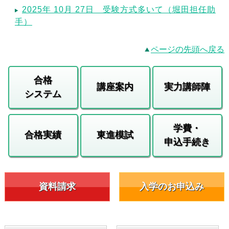
2025年 10月 27日 受験方式多いて（堀田担任助
手）
ページの先頭へ戻る
合格
講座案内
実力講師陣
システム
学費・
合格実績
東進模試
申込手続き
資料請求
入学のお申込み