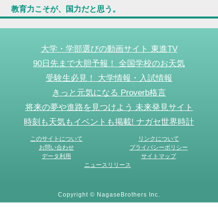
教育力こそが、国力だと思う。
大学・学部選びの動画サイト 東進TV
90日先まで大胆予報！ 全国学校のお天気
受験生必見！ 大学情報・入試情報
きっと元気になる Proverb格言
将来の夢や進路を見つけよう 未来発見サイト
時刻も天気もイベントも掲載! ナガセ世界時計
このサイトについて
リンクについて
お問い合わせ
プライバシーポリシー
データ利用
サイトマップ
ニュースリリース
Copyright © NagaseBrothers Inc.